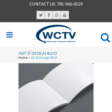
CONTACT US:
765-966-6529
ART & DESIGN BLVD
Home
>
Art & Design Blvd