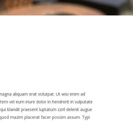
magna aliquam erat volutpat. Ut wisi enim ad
em vel eum iriure dolor in hendrerit in vulputate
 qui blandit praesent luptatum zzril delenit augue
id quod mazim placerat facer possim assum. Typi