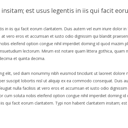
insitam; est usus legentis in iis qui facit eor
s in iis qui facit eorum claritatem. Duis autem vel eum iriure dolor in 
is at vero eros et accumsan et iusto odio dignissim qui blandit praesen
a nobis eleifend option congue nihil imperdiet doming id quod mazim p
nsuetudium lectorum. Mirum est notare quam littera gothica, quam 
decima et quinta decima.
ng elit, sed diam nonummy nibh euismod tincidunt ut laoreet dolore 
er suscipit lobortis nisl ut aliquip ex ea commodo consequat. Duis aut
eugiat nulla facilisis at vero eros et accumsan et iusto odio dignissim
empor cum soluta nobis eleifend option congue nihil imperdiet doming 
iis qui facit eorum claritatem. Typi non habent claritatem insitam; est 