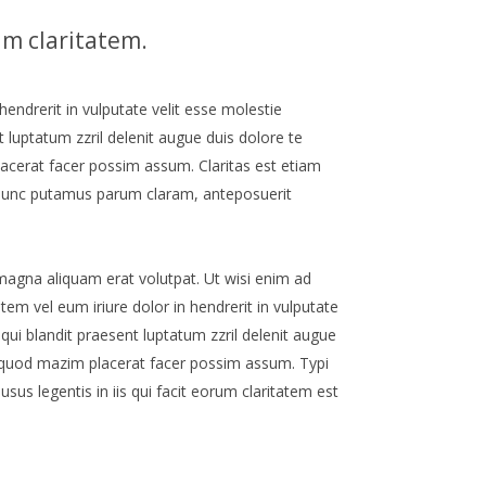
um claritatem.
hendrerit in vulputate velit esse molestie
t luptatum zzril delenit augue duis dolore te
lacerat facer possim assum. Claritas est etiam
nunc putamus parum claram, anteposuerit
magna aliquam erat volutpat. Ut wisi enim ad
em vel eum iriure dolor in hendrerit in vulputate
 qui blandit praesent luptatum zzril delenit augue
id quod mazim placerat facer possim assum. Typi
usus legentis in iis qui facit eorum claritatem est