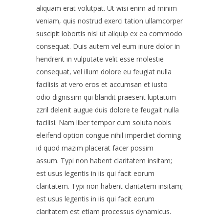
aliquam erat volutpat. Ut wisi enim ad minim
veniam, quis nostrud exerci tation ullamcorper
suscipit lobortis nisl ut aliquip ex ea commodo
consequat. Duis autem vel eum iriure dolor in
hendrerit in vulputate velit esse molestie
consequat, vel illum dolore eu feugiat nulla
facilisis at vero eros et accumsan et iusto
odio dignissim qui blandit praesent luptatum
zzril delenit augue duis dolore te feugait nulla
facilisi. Nam liber tempor cum soluta nobis
eleifend option congue nihil imperdiet doming
id quod mazim placerat facer possim
assum. Typi non habent claritatem insitam;
est usus legentis in iis qui facit eorum
claritatem. Typi non habent claritatem insitam;
est usus legentis in iis qui facit eorum
claritatem est etiam processus dynamicus.