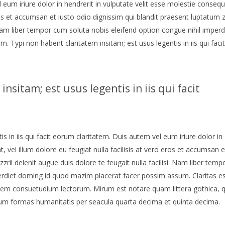
um iriure dolor in hendrerit in vulputate velit esse molestie consequ
eros et accumsan et iusto odio dignissim qui blandit praesent luptatum z
. Nam liber tempor cum soluta nobis eleifend option congue nihil imperd
Typi non habent claritatem insitam; est usus legentis in iis qui facit
nsitam; est usus legentis in iis qui facit
s in iis qui facit eorum claritatem. Duis autem vel eum iriure dolor in
, vel illum dolore eu feugiat nulla facilisis at vero eros et accumsan e
zril delenit augue duis dolore te feugait nulla facilisi. Nam liber temp
erdiet doming id quod mazim placerat facer possim assum. Claritas e
nem consuetudium lectorum. Mirum est notare quam littera gothica,
um formas humanitatis per seacula quarta decima et quinta decima.