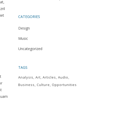
at,
zril
iet
CATEGORIES
Design
Music
Uncategorized
TAGS
t
Analysis
Art
Articles
Audio
or
Business
Culture
Opportunities
st
 quam