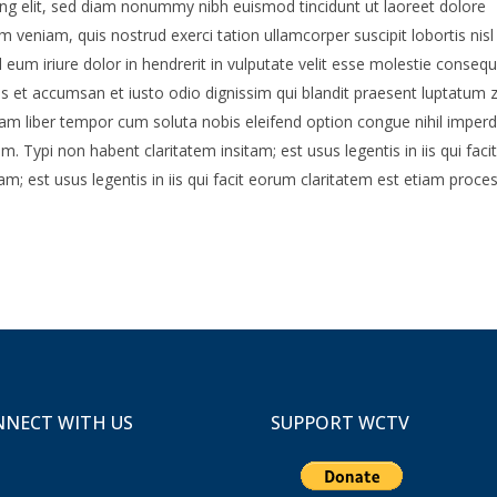
ng elit, sed diam nonummy nibh euismod tincidunt ut laoreet dolore
 veniam, quis nostrud exerci tation ullamcorper suscipit lobortis nisl
um iriure dolor in hendrerit in vulputate velit esse molestie consequ
eros et accumsan et iusto odio dignissim qui blandit praesent luptatum z
. Nam liber tempor cum soluta nobis eleifend option congue nihil imperd
Typi non habent claritatem insitam; est usus legentis in iis qui facit
m; est usus legentis in iis qui facit eorum claritatem est etiam proce
NECT WITH US
SUPPORT WCTV