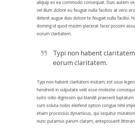
aliquip ex ea commodo consequat. Duis autem vel e
vel illum dolore eu feugiat nulla facilisis at vero 
delenit augue duis dolore te feugait nulla facilisi
doming id quod mazim placerat facer possim assum. 
eorum claritatem.
Typi non habent claritatem i
eorum claritatem.
Typi non habent claritatem insitam; est usus legenti
hendrerit in vulputate velit esse molestie consequat
iusto odio dignissim qui blandit praesent luptatum z
cum soluta nobis eleifend option congue nihil imp
etiam processus dynamicus, qui sequitur mutatio
nunc putamus parum claram, anteposuerit litterar