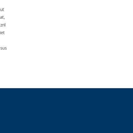
 ut
at,
zril
iet
ssus